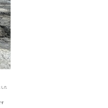
ました
です