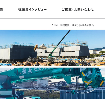
3工区 基礎打設・埋戻し|株式会社美西